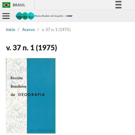
BRASIL
Simplifique!
Comunica BR
Início
/
Acervo
/
v. 37 n. 1 (1975)
Participe
Acesso à informação
v. 37 n. 1 (1975)
Legislação
Canais