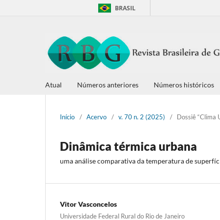
BRASIL
Atual
Números anteriores
Números históricos
Início
/
Acervo
/
v. 70 n. 2 (2025)
/
Dossiê “Clima 
Dinâmica térmica urbana
uma análise comparativa da temperatura de superfíc
Vitor Vasconcelos
Universidade Federal Rural do Rio de Janeiro