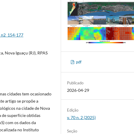
5_n2_154-177
a, Nova Iguaçu (RJ), RPAS
pdf
Publicado
2026-04-29
 nas cidades tem ocasionado
te artigo se propõe a
rológicos na cidade de Nova
Edição
de superfície obtidas
v. 70 n. 2 (2025)
S) com os dados da
calizada no Instituto
Seção