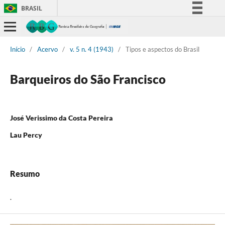
BRASIL
Simplifique!
Comunica BR
Início
/
Acervo
/
v. 5 n. 4 (1943)
/
Tipos e aspectos do Brasil
Participe
Acesso à informação
Barqueiros do São Francisco
Legislação
Canais
José Verissimo da Costa Pereira
Lau Percy
Resumo
.