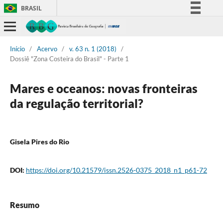
BRASIL
Simplifique!
Comunica BR
Início
/
Acervo
/
v. 63 n. 1 (2018)
/
Participe
Dossiê "Zona Costeira do Brasil" - Parte 1
Acesso à informação
Legislação
Mares e oceanos: novas fronteiras
Canais
da regulação territorial?
Gisela Pires do Rio
DOI:
https://doi.org/10.21579/issn.2526-0375_2018_n1_p61-72
Resumo