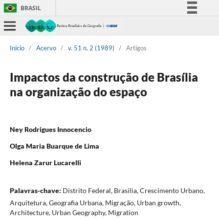
BRASIL
Simplifique!
Comunica BR
Início
/
Acervo
/
v. 51 n. 2 (1989)
/
Artigos
Participe
Acesso à informação
Impactos da construção de Brasília
Legislação
na organização do espaço
Canais
Ney Rodrigues Innocencio
Olga Maria Buarque de Lima
Helena Zarur Lucarelli
Palavras-chave:
Distrito Federal, Brasília, Crescimento Urbano,
Arquitetura, Geografia Urbana, Migração, Urban growth,
Architecture, Urban Geography, Migration