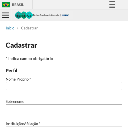
BRASIL
Simplifique!
Comunica BR
Início
/
Cadastrar
Participe
Acesso à informação
Cadastrar
Legislação
Canais
* Indica campo obrigatório
Perfil
Nome Próprio
*
Sobrenome
Instituição/Afiliação
*