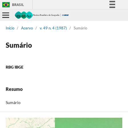
BRASIL
Simplifique!
Comunica BR
Início
/
Acervo
/
v. 49 n. 4 (1987)
/
Sumário
Participe
Acesso à informação
Sumário
Legislação
Canais
RBG IBGE
Resumo
Sumário