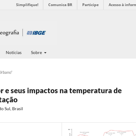
Simplifique!
Comunica BR
Participe
Acesso à infor
Notícias
Sobre
Urbano”
or e seus impactos na temperatura de
etação
o Sul, Brasil