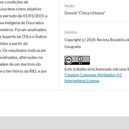
 em condições de
Seção
uisa teve como objetivo
Dossiê “Clima Urbano”
no período de 01/01/2015 a
rva Indígena de Dourados
lômetros. Foram analisados
Licença
uperficial (TS) e o Índice
Copyright (c) 2026 Revista Brasileira d
idos a partir do
Geografia
. Os resultados indicaram
nalisados, alterações na
 além de um declínio do
Este trabalho está licenciado sob uma l
 o território da RID, e por
Creative Commons Attribution 4.0
International License
.