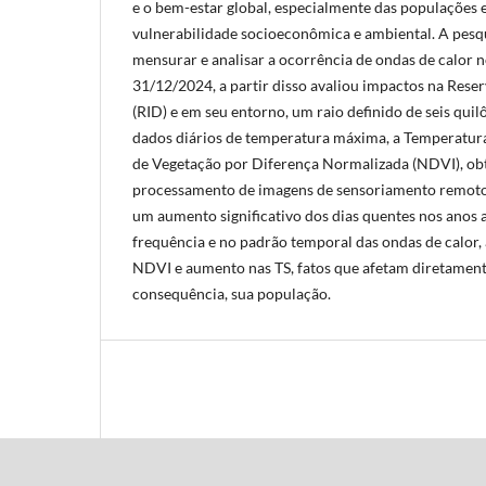
e o bem-estar global, especialmente das populações
vulnerabilidade socioeconômica e ambiental. A pesq
mensurar e analisar a ocorrência de ondas de calor 
31/12/2024, a partir disso avaliou impactos na Rese
(RID) e em seu entorno, um raio definido de seis qui
dados diários de temperatura máxima, a Temperatura S
de Vegetação por Diferença Normalizada (NDVI), obt
processamento de imagens de sensoriamento remoto
um aumento significativo dos dias quentes nos anos a
frequência e no padrão temporal das ondas de calor,
NDVI e aumento nas TS, fatos que afetam diretamente
consequência, sua população.