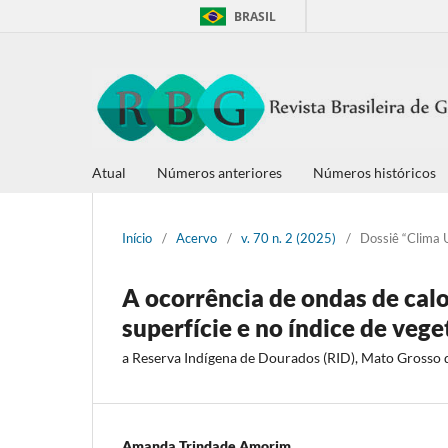
BRASIL
Atual
Números anteriores
Números históricos
Início
/
Acervo
/
v. 70 n. 2 (2025)
/
Dossiê “Clima 
A ocorrência de ondas de cal
superfície e no índice de veg
a Reserva Indígena de Dourados (RID), Mato Grosso d
Amanda Trindade Amorim