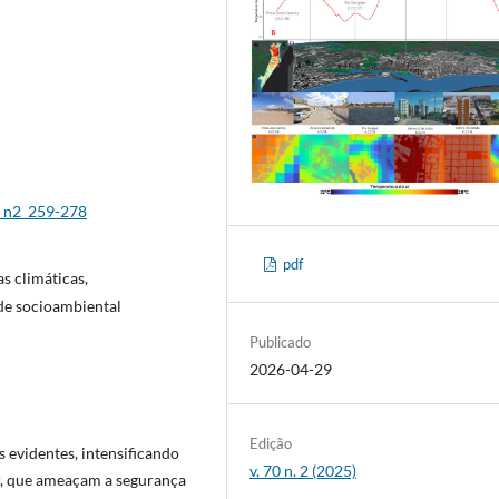
5_n2_259-278
pdf
s climáticas,
ade socioambiental
Publicado
2026-04-29
Edição
 evidentes, intensificando
v. 70 n. 2 (2025)
r, que ameaçam a segurança