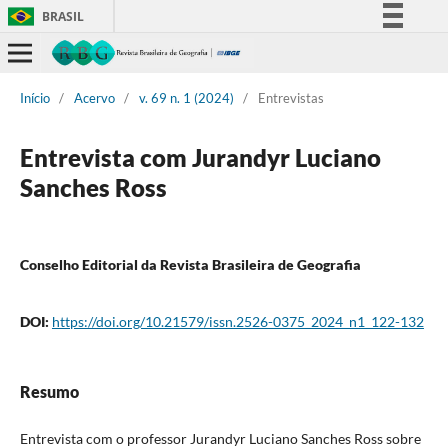
BRASIL
Simplifique!
Comunica BR
Início
/
Acervo
/
v. 69 n. 1 (2024)
/
Entrevistas
Participe
Acesso à informação
Entrevista com Jurandyr Luciano
Legislação
Sanches Ross
Canais
Conselho Editorial da Revista Brasileira de Geografia
DOI:
https://doi.org/10.21579/issn.2526-0375_2024_n1_122-132
Resumo
Entrevista com o professor Jurandyr Luciano Sanches Ross sobre