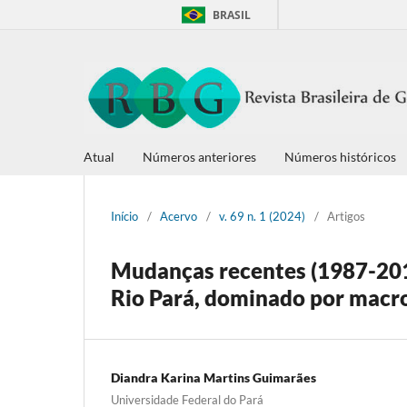
BRASIL
Atual
Números anteriores
Números históricos
Início
/
Acervo
/
v. 69 n. 1 (2024)
/
Artigos
Mudanças recentes (1987-2019
Rio Pará, dominado por macr
Diandra Karina Martins Guimarães
Universidade Federal do Pará