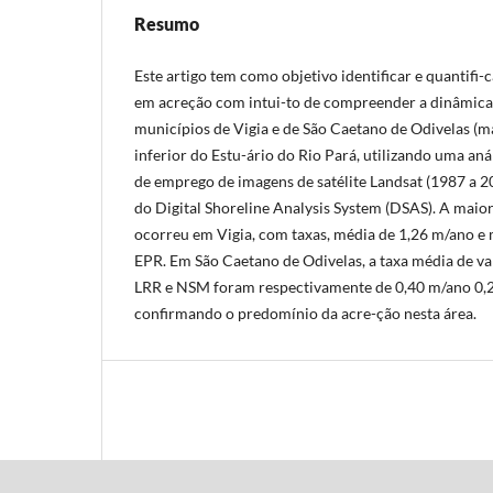
Resumo
Este artigo tem como objetivo identificar e quantifi-
em acreção com intui-to de compreender a dinâmica d
municípios de Vigia e de São Caetano de Odivelas (m
inferior do Estu-ário do Rio Pará, utilizando uma aná
de emprego de imagens de satélite Landsat (1987 a 2
do Digital Shoreline Analysis System (DSAS). A maio
ocorreu em Vigia, com taxas, média de 1,26 m/ano e
EPR. Em São Caetano de Odivelas, a taxa média de v
LRR e NSM foram respectivamente de 0,40 m/ano 0,2
confirmando o predomínio da acre-ção nesta área.