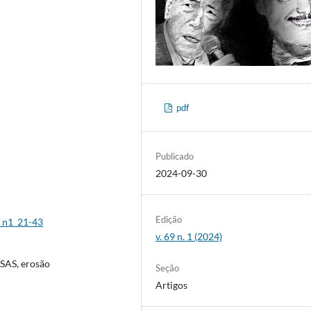
pdf
Publicado
2024-09-30
Edição
4_n1_21-43
v. 69 n. 1 (2024)
DSAS, erosão
Seção
Artigos