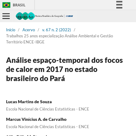
BRASIL
Simplifique!
Comunica BR
Início
/
Acervo
/
v. 67 n. 2 (2022)
/
Participe
Trabalhos 25 anos especialização Análise Ambiental e Gestão
Território ENCE-IBGE
Acesso à informação
Legislação
Análise espaço-temporal dos focos
Canais
de calor em 2017 no estado
brasileiro do Pará
Lucas Martins de Souza
Escola Nacional de Ciências Estatísticas - ENCE
Marcus Vinícius A. de Carvalho
Escola Nacional de Ciências Estatísticas - ENCE