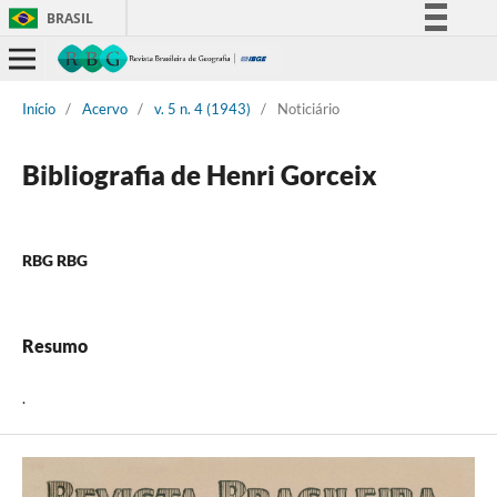
BRASIL
Simplifique!
Comunica BR
Início
/
Acervo
/
v. 5 n. 4 (1943)
/
Noticiário
Participe
Acesso à informação
Bibliografia de Henri Gorceix
Legislação
Canais
RBG RBG
Resumo
.