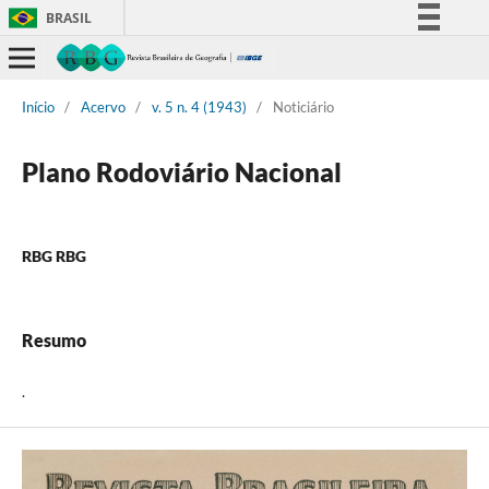
BRASIL
Simplifique!
Comunica BR
Início
/
Acervo
/
v. 5 n. 4 (1943)
/
Noticiário
Participe
Acesso à informação
Plano Rodoviário Nacional
Legislação
Canais
RBG RBG
Resumo
.