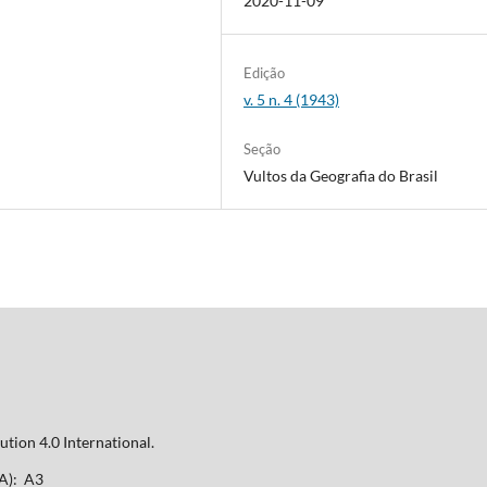
2020-11-09
Edição
v. 5 n. 4 (1943)
Seção
Vultos da Geografia do Brasil
tion 4.0 International.
A): A3