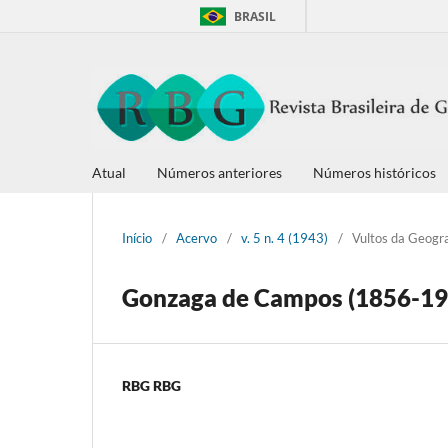
BRASIL
Atual
Números anteriores
Números históricos
Início
/
Acervo
/
v. 5 n. 4 (1943)
/
Vultos da Geogra
Gonzaga de Campos (1856-19
RBG RBG