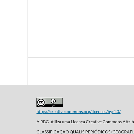
https://creativecommons.org/licenses/by/4.0/
A RBG utiliza uma Licença Creative Commons Attribu
CLASSIFICAÇÃO QUALIS PERIÓDICOS (GEOGRAFI