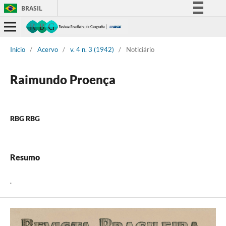
BRASIL
Simplifique!
Comunica BR
Início
/
Acervo
/
v. 4 n. 3 (1942)
/
Noticiário
Participe
Acesso à informação
Raimundo Proença
Legislação
Canais
RBG RBG
Resumo
.