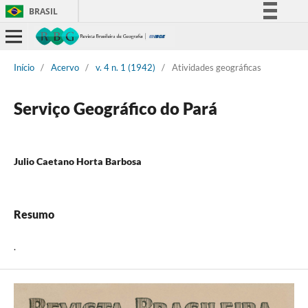
BRASIL
Simplifique!
Comunica BR
Início
/
Acervo
/
v. 4 n. 1 (1942)
/
Atividades geográficas
Participe
Acesso à informação
Serviço Geográfico do Pará
Legislação
Canais
Julio Caetano Horta Barbosa
Resumo
.