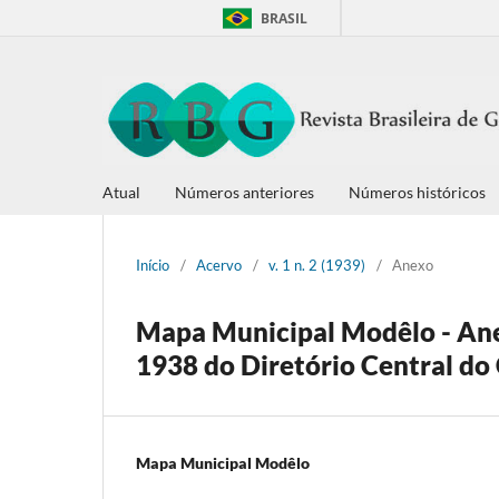
BRASIL
Atual
Números anteriores
Números históricos
Início
/
Acervo
/
v. 1 n. 2 (1939)
/
Anexo
Mapa Municipal Modêlo - Anex
1938 do Diretório Central do
Mapa Municipal Modêlo