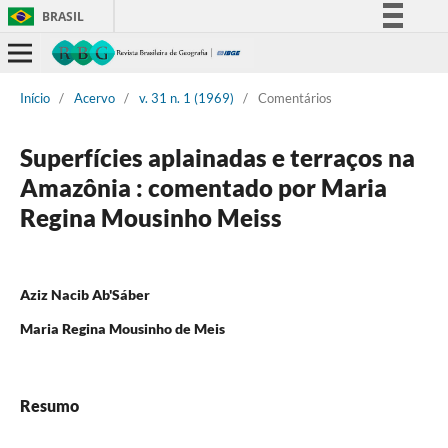
BRASIL
Simplifique!
Comunica BR
Início
/
Acervo
/
v. 31 n. 1 (1969)
/
Comentários
Participe
Acesso à informação
Superfícies aplainadas e terraços na
Legislação
Amazônia : comentado por Maria
Canais
Regina Mousinho Meiss
Aziz Nacib Ab'Sáber
Maria Regina Mousinho de Meis
Resumo