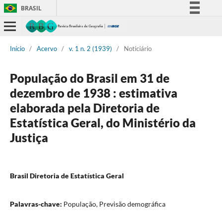
BRASIL
Simplifique!
Comunica BR
Início
/
Acervo
/
v. 1 n. 2 (1939)
/
Noticiário
Participe
Acesso à informação
População do Brasil em 31 de
Legislação
dezembro de 1938 : estimativa
Canais
elaborada pela Diretoria de
Estatística Geral, do Ministério da
Justiça
Brasil Diretoria de Estatística Geral
Palavras-chave:
População, Previsão demográfica