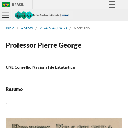
BRASIL
Simplifique!
Comunica BR
Início
/
Acervo
/
v. 24 n. 4 (1962)
/
Noticiário
Participe
Acesso à informação
Professor Pierre George
Legislação
Canais
CNE Conselho Nacional de Estatística
Resumo
.