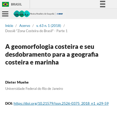
BRASIL
Simplifique!
Comunica BR
Início
/
Acervo
/
v. 63 n. 1 (2018)
/
Participe
Dossiê "Zona Costeira do Brasil" - Parte 1
Acesso à informação
Legislação
A geomorfologia costeira e seu
Canais
desdobramento para a geografia
costeira e marinha
Dieter Muehe
Universidade Federal do Rio de Janeiro
DOI:
https://doi.org/10.21579/issn.2526-0375_2018_n1_p29-59