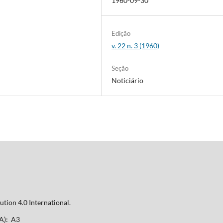
1960-09-30
Edição
v. 22 n. 3 (1960)
Seção
Noticiário
tion 4.0 International.
A): A3