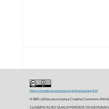
https://creativecommons.org/licenses/by/4.0/
A RBG utiliza uma Licença Creative Commons Attribu
CLASSIFICAÇÃO QUALIS PERIÓDICOS (GEOGRAFI