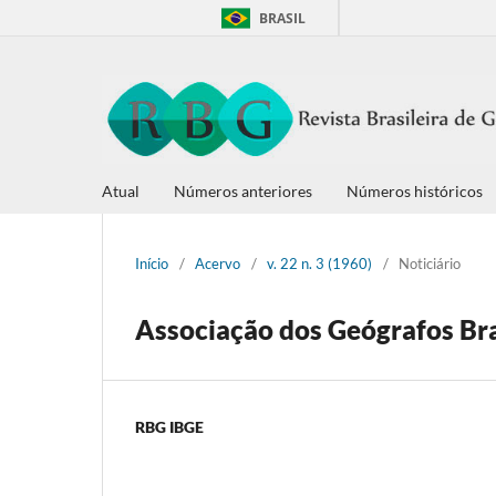
BRASIL
Atual
Números anteriores
Números históricos
Início
/
Acervo
/
v. 22 n. 3 (1960)
/
Noticiário
Associação dos Geógrafos Bra
RBG IBGE