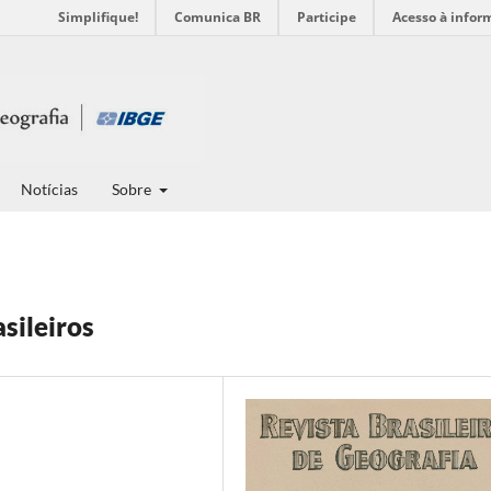
Simplifique!
Comunica BR
Participe
Acesso à infor
Notícias
Sobre
sileiros