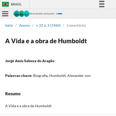
BRASIL
Simplifique!
Comunica BR
Início
/
Acervo
/
v. 22 n. 3 (1960)
/
Comentários
Participe
Acesso à informação
A Vida e a obra de Humboldt
Legislação
Canais
Jorge Assis Saboya do Aragão
Palavras-chave:
Biografia, Humboldt, Alexander von
Resumo
A Vida e a obra de Humboldt